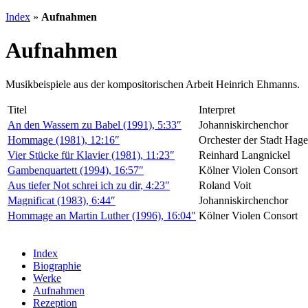
Index
»
Aufnahmen
Aufnahmen
Musikbeispiele aus der kompositorischen Arbeit Heinrich Ehmanns.
Titel
Interpret
An den Wassern zu Babel (1991), 5:33″
Johanniskirchenchor
Hommage (1981), 12:16″
Orchester der Stadt Hag
Vier Stücke für Klavier (1981), 11:23″
Reinhard Langnickel
Gambenquartett (1994), 16:57″
Kölner Violen Consort
Aus tiefer Not schrei ich zu dir, 4:23″
Roland Voit
Magnificat (1983), 6:44″
Johanniskirchenchor
Hommage an Martin Luther (1996), 16:04″
Kölner Violen Consort
Index
Biographie
Werke
Aufnahmen
Rezeption